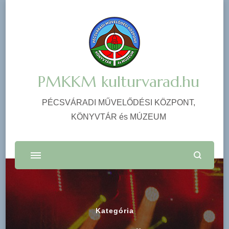
PMKKM kulturvarad.hu
PÉCSVÁRADI MŰVELŐDÉSI KÖZPONT,
KÖNYVTÁR és MÚZEUM
Kategória