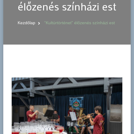
élőzenés színházi est
Kezdőlap
“Kultúrtörténet” élőzenés színházi est