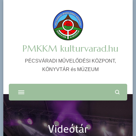
PMKKM kulturvarad.hu
PÉCSVÁRADI MŰVELŐDÉSI KÖZPONT,
KÖNYVTÁR és MÚZEUM
Videótár