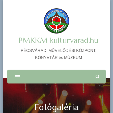
PMKKM kulturvarad.hu
PÉCSVÁRADI MŰVELŐDÉSI KÖZPONT,
KÖNYVTÁR és MÚZEUM
Fotógaléria