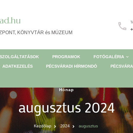
ad.hu
T
+
ZPONT, KÖNYVTÁR és MÚZEUM
SZOLGÁLTATÁSOK
PROGRAMOK
FOTÓGALÉRIA
ADATKEZELÉS
PÉCSVÁRADI HÍRMONDÓ
PÉCSVÁRA
Hónap
augusztus 2024
Kezdőlap
2024
augusztus