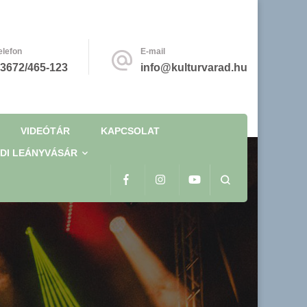
elefon
E-mail
3672/465-123
info@kulturvarad.hu
VIDEÓTÁR
KAPCSOLAT
DI LEÁNYVÁSÁR