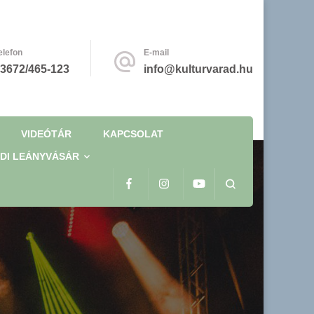
elefon
E-mail
3672/465-123
info@kulturvarad.hu
VIDEÓTÁR
KAPCSOLAT
DI LEÁNYVÁSÁR