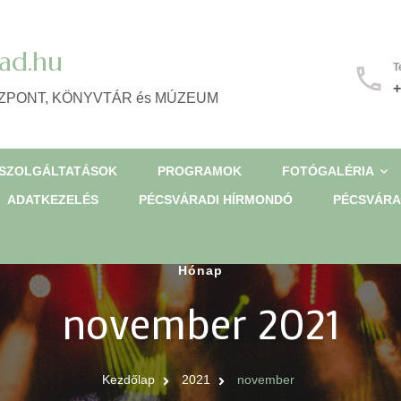
ad.hu
T
+
ZPONT, KÖNYVTÁR és MÚZEUM
SZOLGÁLTATÁSOK
PROGRAMOK
FOTÓGALÉRIA
ADATKEZELÉS
PÉCSVÁRADI HÍRMONDÓ
PÉCSVÁRA
Hónap
november 2021
Kezdőlap
2021
november