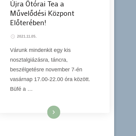
Újra Ötórai Tea a
Művelődési Központ
Előterében!
2021.11.05.
Várunk mindenkit egy kis
nosztalgiázásra, táncra,
beszélgetésre november 7-én
vasárnap 17.00-22.00 óra között.
Büfé a …
Tovább