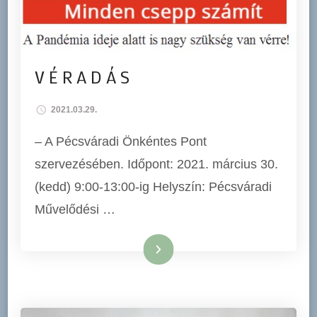
V É R A D Á S
2021.03.29.
– A Pécsváradi Önkéntes Pont
szervezésében. Időpont: 2021. március 30.
(kedd) 9:00-13:00-ig Helyszín: Pécsváradi
Művelődési …
Tovább