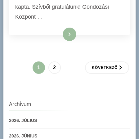
kapta. Szívből gratulálunk! Gondozási
Központ …
Tovább
Bejegyzések
OLDAL
OLDAL
1
2
KÖVETKEZŐ
lapozása
Archívum
2026. JÚLIUS
2026. JÚNIUS