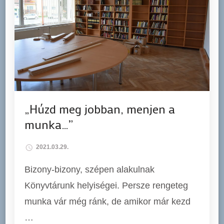
„Húzd meg jobban, menjen a
munka…”
2021.03.29.
Bizony-bizony, szépen alakulnak
Könyvtárunk helyiségei. Persze rengeteg
munka vár még ránk, de amikor már kezd
…