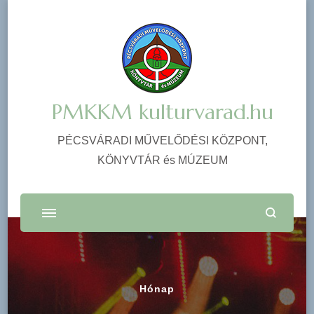
PMKKM kulturvarad.hu
PÉCSVÁRADI MŰVELŐDÉSI KÖZPONT,
KÖNYVTÁR és MÚZEUM
Hónap