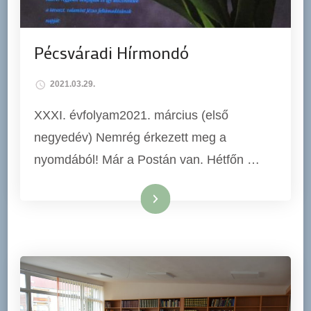
Pécsváradi Hírmondó
2021.03.29.
XXXI. évfolyam2021. március (első
negyedév) Nemrég érkezett meg a
nyomdából! Már a Postán van. Hétfőn …
Tovább