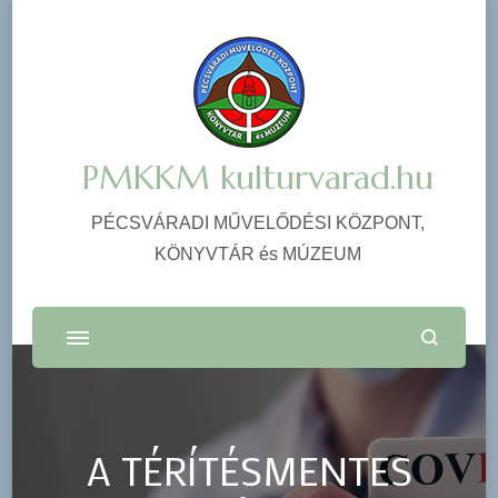
PMKKM kulturvarad.hu
PÉCSVÁRADI MŰVELŐDÉSI KÖZPONT,
KÖNYVTÁR és MÚZEUM
A TÉRÍTÉSMENTES