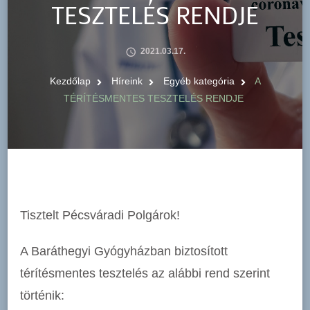
TESZTELÉS RENDJE
2021.03.17.
Kezdőlap
Híreink
Egyéb kategória
A
TÉRÍTÉSMENTES TESZTELÉS RENDJE
Tisztelt Pécsváradi Polgárok!
A Baráthegyi Gyógyházban biztosított
térítésmentes tesztelés az alábbi rend szerint
történik: