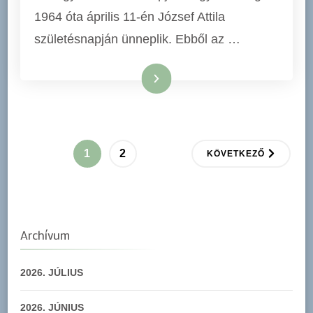
1964 óta április 11-én József Attila
születésnapján ünneplik. Ebből az …
Tovább
Bejegyzések
OLDAL
OLDAL
1
2
KÖVETKEZŐ
lapozása
Archívum
2026. JÚLIUS
2026. JÚNIUS