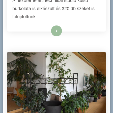
A nézőtér feletti technikai stúdió külső
burkolata is elkészült és 320 db széket is
felújítottunk. …
Tovább