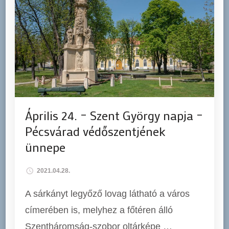
Április 24. – Szent György napja –
Pécsvárad védőszentjének
ünnepe
2021.04.28.
A sárkányt legyőző lovag látható a város
címerében is, melyhez a főtéren álló
Szentháromság-szobor oltárképe …