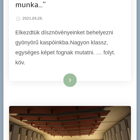
munka…”
2021.04.28.
Elkezdtük dísznövényeinket behelyezni
gyönyörű kaspóinkba.Nagyon klassz,
egységes képet fognak mutatni. … folyt.
köv.
Tovább