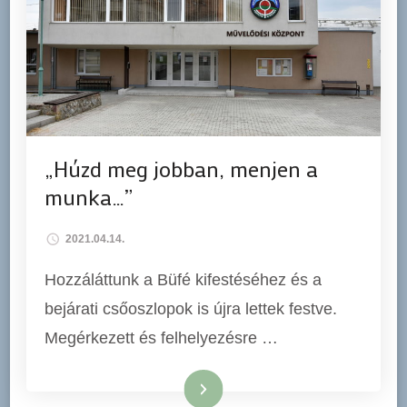
„Húzd meg jobban, menjen a
munka…”
2021.04.14.
Hozzáláttunk a Büfé kifestéséhez és a
bejárati csőoszlopok is újra lettek festve.
Megérkezett és felhelyezésre …
Tovább