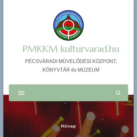
PMKKM kulturvarad.hu
PÉCSVÁRADI MŰVELŐDÉSI KÖZPONT,
KÖNYVTÁR és MÚZEUM
Hónap