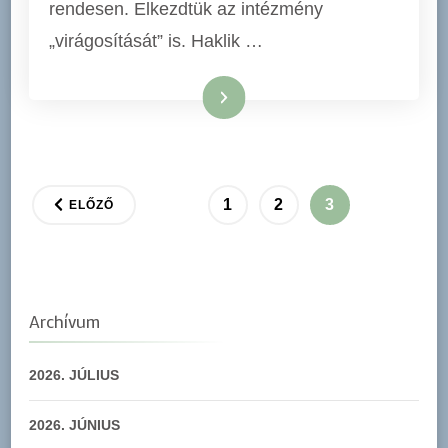
rendesen. Elkezdtük az intézmény
„virágosítását” is. Haklik …
Tovább
Bejegyzések
OLDAL
OLDAL
OLDAL
1
2
3
ELŐZŐ
lapozása
Archívum
2026. JÚLIUS
2026. JÚNIUS