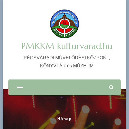
PMKKM kulturvarad.hu
PÉCSVÁRADI MŰVELŐDÉSI KÖZPONT,
KÖNYVTÁR és MÚZEUM
Hónap