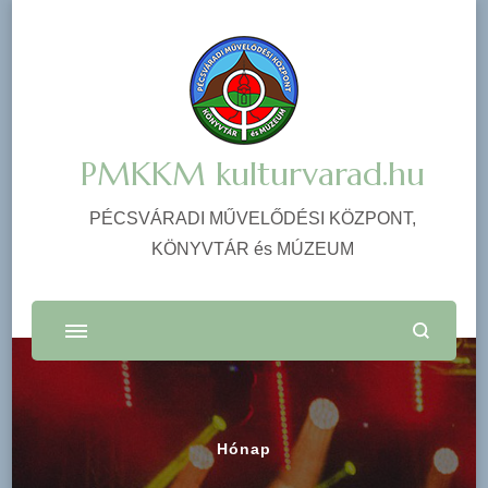
PMKKM kulturvarad.hu
PÉCSVÁRADI MŰVELŐDÉSI KÖZPONT,
KÖNYVTÁR és MÚZEUM
Hónap