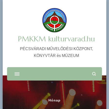
PMKKM kulturvarad.hu
PÉCSVÁRADI MŰVELŐDÉSI KÖZPONT,
KÖNYVTÁR és MÚZEUM
Hónap