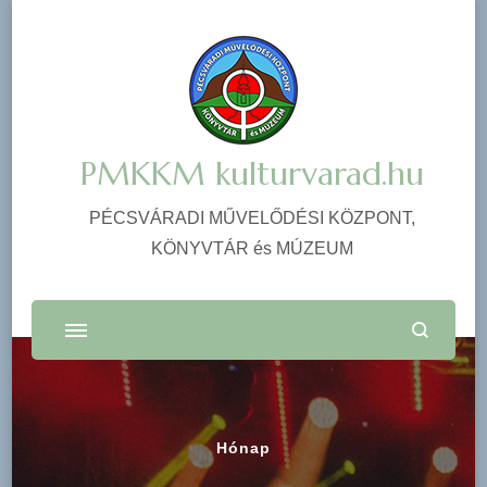
PMKKM kulturvarad.hu
PÉCSVÁRADI MŰVELŐDÉSI KÖZPONT,
KÖNYVTÁR és MÚZEUM
Hónap