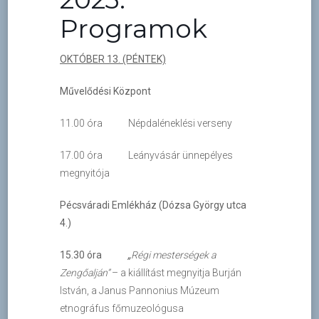
Programok
OKTÓBER 13. (PÉNTEK)
Művelődési Központ
11.00 óra Népdaléneklési verseny
17.00 óra Leányvásár ünnepélyes
megnyitója
Pécsváradi Emlékház (Dózsa György utca
4.)
15.30 óra
„
Régi mesterségek a
Zengőalján”
– a kiállítást megnyitja Burján
István, a Janus Pannonius Múzeum
etnográfus főmuzeológusa