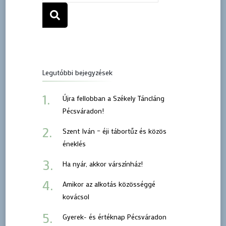
Legutóbbi bejegyzések
Újra fellobban a Székely Táncláng
Pécsváradon!
Szent Iván – éji tábortűz és közös
éneklés
Ha nyár, akkor várszínház!
Amikor az alkotás közösséggé
kovácsol
Gyerek- és értéknap Pécsváradon