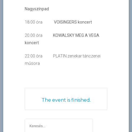
Nagyszínpad
18.00 óra
VOISINGERS koncert
20.00 óra
KOWALSKY MEG A VEGA
koncert
22.00 óra
PLATIN zenekar tánczenei
műsora
The event is finished.