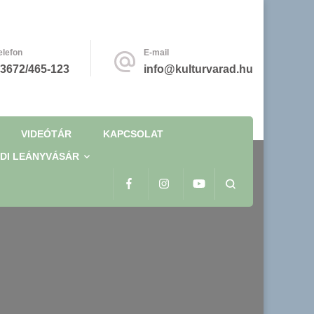
elefon
E-mail
3672/465-123
info@kulturvarad.hu
VIDEÓTÁR
KAPCSOLAT
DI LEÁNYVÁSÁR