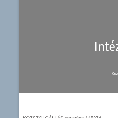
Inté
Kez