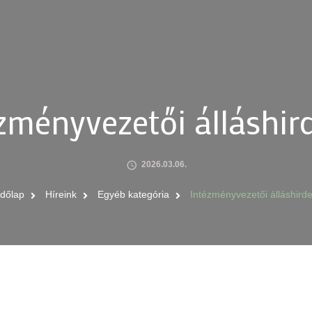
zményvezetői álláshir
2026.03.06.
dőlap
Híreink
Egyéb kategória
Intézményvezetői álláshirde