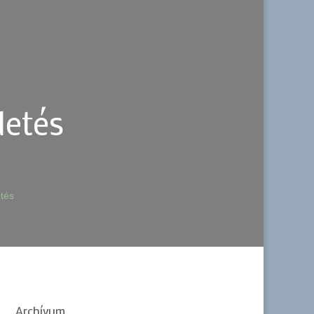
detés
tés
Archívum