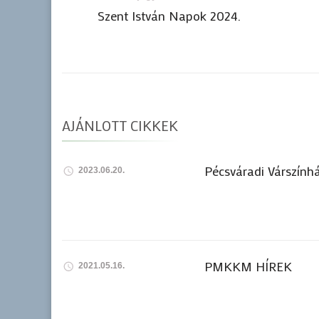
Bejegyzések
Szent István Napok 2024.
navigációja
AJÁNLOTT CIKKEK
Pécsváradi Várszính
2023.06.20.
PMKKM HÍREK
2021.05.16.