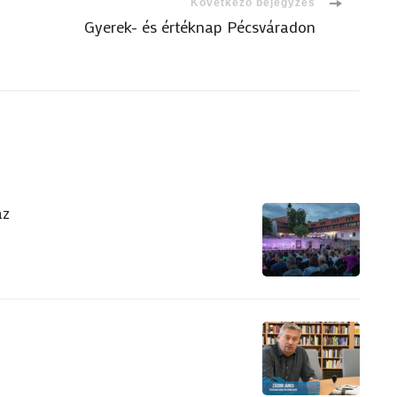
Következő bejegyzés
Gyerek- és értéknap Pécsváradon
áz