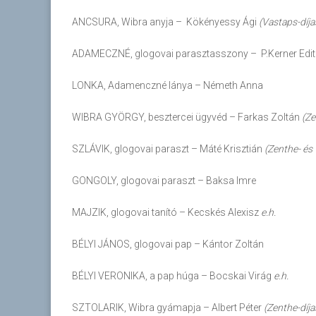
ANCSURA, Wibra anyja – Kökényessy Ági
(Vastaps-díja
ADAMECZNÉ, glogovai parasztasszony – P.Kerner Edi
LONKA, Adamenczné lánya – Németh Anna
WIBRA GYÖRGY, besztercei ügyvéd – Farkas Zoltán
(Ze
SZLÁVIK, glogovai paraszt – Máté Krisztián
(Zenthe- és 
GONGOLY, glogovai paraszt – Baksa Imre
MAJZIK, glogovai tanító – Kecskés Alexisz
e.h.
BÉLYI JÁNOS, glogovai pap – Kántor Zoltán
BÉLYI VERONIKA, a pap húga – Bocskai Virág
e.h.
SZTOLARIK, Wibra gyámapja – Albert Péter
(Zenthe-díja