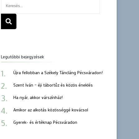
Legutóbbi bejegyzések
Újra fellobban a Székely Táncláng Pécsváradon!
Szent Iván – éji tábortűz és közös éneklés
Ha nyár, akkor várszínház!
Amikor az alkotás közösséggé kovácsol
Gyerek- és értéknap Pécsváradon