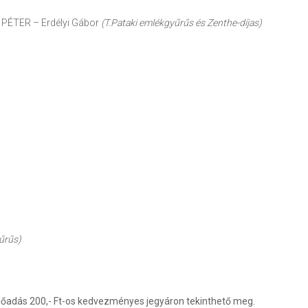
T PÉTER – Erdélyi Gábor
(T.Pataki emlékgyűrűs és Zenthe-díjas)
yűrűs)
őadás 200,- Ft-os kedvezményes jegyáron tekinthető meg.