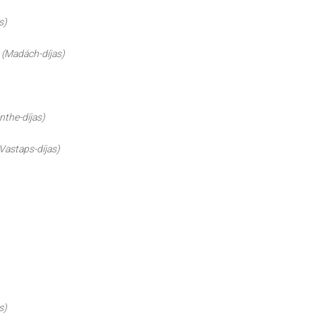
s)
t
(Madách-díjas)
nthe-díjas)
Vastaps-díjas)
s)