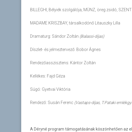
BILLEGHI, Bélyiék szolgálója, MÜNZ, öreg zsidó, SZEN
MADAME KRISZBAY, társalkodónő Litauszky Lilla
Dramaturg: Sándor Zoltán
(Balassi-díjas)
Díszlet- és jelmeztervező: Bobor Ágnes
Rendezőasszisztens: Kántor Zoltán
Kellékes: Fajd Géza
Súgó: Gyetvai Viktória
Rendező: Susán Ferenc
(Vastaps-díjas, T.Pataki emlékg
A Déryné program támogatásának köszönhetően az el