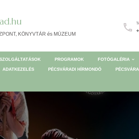
ad.hu
T
+
ZPONT, KÖNYVTÁR és MÚZEUM
SZOLGÁLTATÁSOK
PROGRAMOK
FOTÓGALÉRIA
ADATKEZELÉS
PÉCSVÁRADI HÍRMONDÓ
PÉCSVÁRA