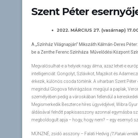
Szent Péter esernyőj
2022. MÁRCIUS 27. (vasárnap) 17.00
A „Színház Világnapján” Mikszáth Kálmán-Deres Péter
be a Zenthe Ferenc Színháza Művelődési Központ Sz
Megvalósulhat-e a helyiek nagy álma, azaz lehet-e európa
intelligenciát: Gongolyt, Szlávikot, Majzikot és Adamec
érkezik, különös csoda történik. A viharban Szent Péter
megindul Glogova felvirágzása: megújul a paplak, Ver
személyében pedig a városkában fellendül a kereskedel
Megismerkedik Beszterce híres ügyvédjével, Wibra Gyuriva
áldásával felnőtt papkisasszony azonnal egymásba sze
megboldogult apja – hogy, hogy nem? – egy esernyő szár
MÜNZNÉ, zsidó asszony – Falati Hedvig
(T.Pataki emlé