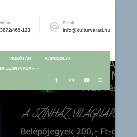
elefon
E-mail
3672/465-123
info@kulturvarad.hu
VIDEÓTÁR
KAPCSOLAT
DI LEÁNYVÁSÁR