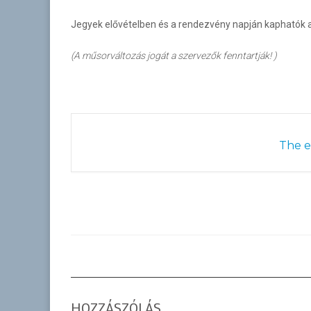
Jegyek elővételben és a rendezvény napján kaphatók a
(A műsorváltozás jogát a szervezők fenntartják! )
The ev
HOZZÁSZÓLÁS