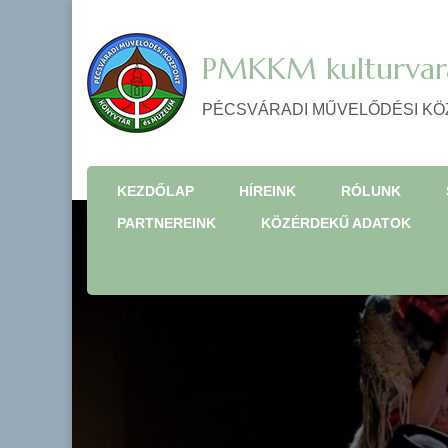
PMKKM kulturvar
PÉCSVÁRADI MŰVELŐDÉSI KÖ
KEZDŐLAP
HÍREINK
RÓLUNK
PARTNEREINK
KÖZÉRDEKŰ ADATOK