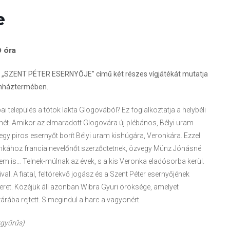
e
 óra
:
„
SZENT PÉTER ESERNYŐJE
”
című két részes vígjátékát mutatja
ínháztermében.
i település a tótok lakta Glogovából? Ez foglalkoztatja a helybéli
znét. Amikor az elmaradott Glogovára új plébános, Bélyi uram
 egy piros esernyőt borít Bélyi uram kishúgára, Veronkára. Ezzel
onkához francia nevelőnőt szerződtetnek, özvegy Münz Jónásné
em is… Telnek-múlnak az évek, s a kis Veronka eladósorba kerül.
l. A fiatal, feltörekvő jogász és a Szent Péter esernyőjének
ret. Közéjük áll azonban Wibra Gyuri öröksége, amelyet
ába rejtett. S megindul a harc a vagyonért.
kgyűrűs)