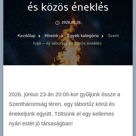
és közös éneklés
2026.06.19.
Kezdőlap
Híreink
Egyéb kategória
Szent
Iván – éji tábortűz és közös éneklés
2026. június 23-án 20:00-kor gyűljünk össze a
Szentháromság téren, egy tábortűz körül és
énekeljünk együtt. Töltsünk el egy kellemes
nyári estét jó társaságban!