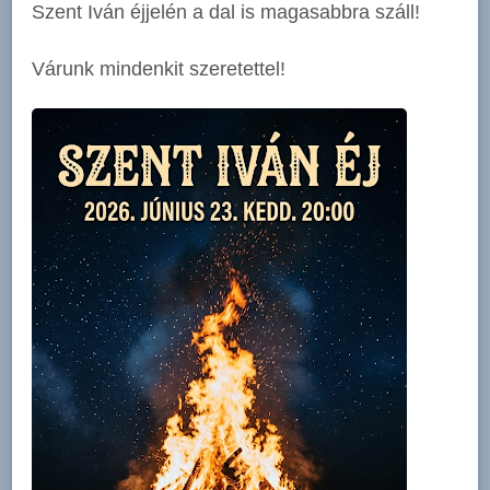
Szent Iván éjjelén a dal is magasabbra száll!
Várunk mindenkit szeretettel!