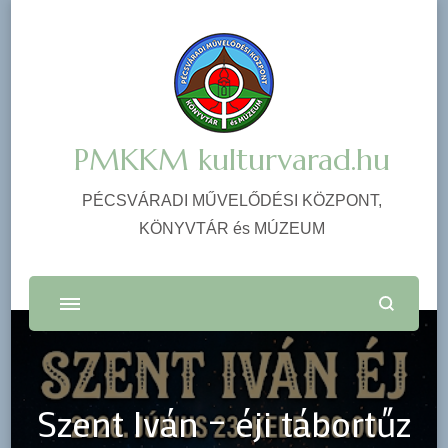
PMKKM kulturvarad.hu
PÉCSVÁRADI MŰVELŐDÉSI KÖZPONT,
KÖNYVTÁR és MÚZEUM
Szent Iván – éji tábortűz