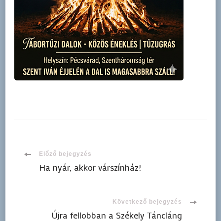
Bejegyzések
Előző bejegyzés
Ha nyár, akkor várszínház!
navigációja
Következő bejegyzés
Újra fellobban a Székely Táncláng