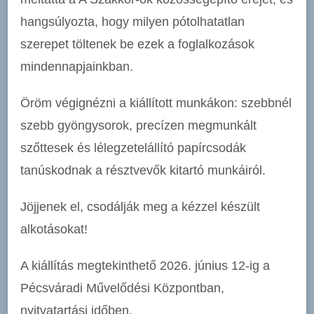
hangsúlyozta, hogy milyen pótolhatatlan
szerepet töltenek be ezek a foglalkozások
mindennapjainkban.
Öröm végignézni a kiállított munkákon: szebbnél
szebb gyöngysorok, precízen megmunkált
szőttesek és lélegzetelállító papírcsodák
tanúskodnak a résztvevők kitartó munkáiról.
Jöjjenek el, csodálják meg a kézzel készült
alkotásokat!
A kiállítás megtekinthető 2026. június 12-ig a
Pécsváradi Művelődési Központban,
nyitvatartási időben.