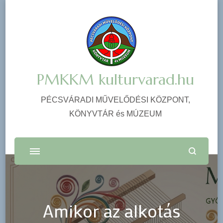
PMKKM kulturvarad.hu
PÉCSVÁRADI MŰVELŐDÉSI KÖZPONT,
KÖNYVTÁR és MÚZEUM
Amikor az alkotás