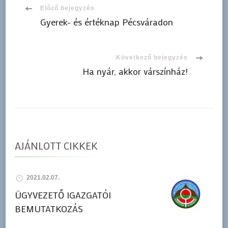
Bejegyzések
Előző bejegyzés
Gyerek- és értéknap Pécsváradon
navigációja
Következő bejegyzés
Ha nyár, akkor várszínház!
AJÁNLOTT CIKKEK
2021.02.07.
ÜGYVEZETŐ IGAZGATÓI
BEMUTATKOZÁS