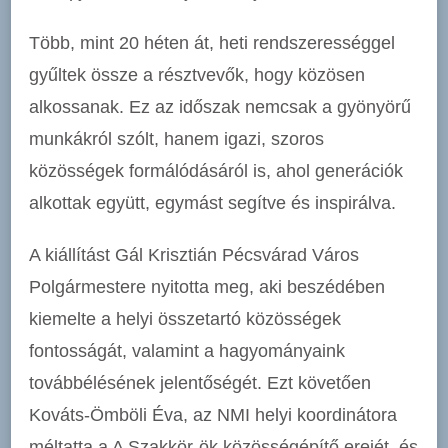
Több, mint 20 héten át, heti rendszerességgel
gyűltek össze a résztvevők, hogy közösen
alkossanak. Ez az időszak nemcsak a gyönyörű
munkákról szólt, hanem igazi, szoros
közösségek formálódásáról is, ahol generációk
alkottak együtt, egymást segítve és inspirálva.
A kiállítást Gál Krisztián Pécsvárad Város
Polgármestere nyitotta meg, aki beszédében
kiemelte a helyi összetartó közösségek
fontosságát, valamint a hagyományaink
továbbélésének jelentőségét. Ezt követően
Kováts-Ömböli Éva, az NMI helyi koordinátora
méltatta a A Szakkör-ök közösségépítő erejét, és