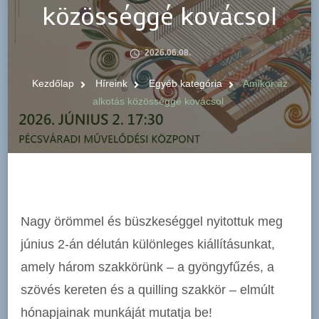
közösséggé kovácsol
2026.06.08.
Kezdőlap
Híreink
Egyéb kategória
Amikor az
alkotás közösséggé kovácsol
Nagy örömmel és büszkeséggel nyitottuk meg
június 2-án délután különleges kiállításunkat,
amely három szakkörünk – a gyöngyfűzés, a
szövés kereten és a quilling szakkör – elmúlt
hónapjainak munkáját mutatja be!