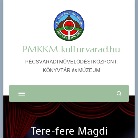
PMKKM kulturvarad.hu
PÉCSVÁRADI MŰVELŐDÉSI KÖZPONT,
KÖNYVTÁR és MÚZEUM
Tere-fere Magdi