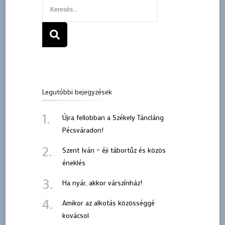
Legutóbbi bejegyzések
Újra fellobban a Székely Táncláng
Pécsváradon!
Szent Iván – éji tábortűz és közös
éneklés
Ha nyár, akkor várszínház!
Amikor az alkotás közösséggé
kovácsol