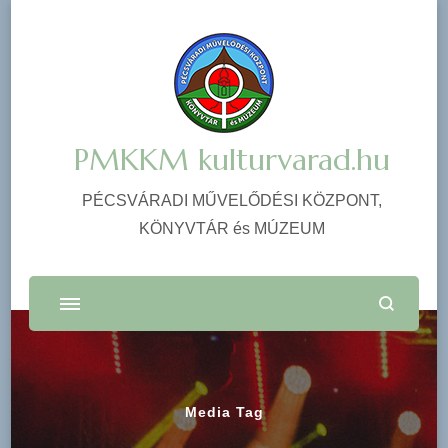
PMKKM kulturvarad.hu
PÉCSVÁRADI MŰVELŐDÉSI KÖZPONT,
KÖNYVTÁR és MÚZEUM
Media Tag