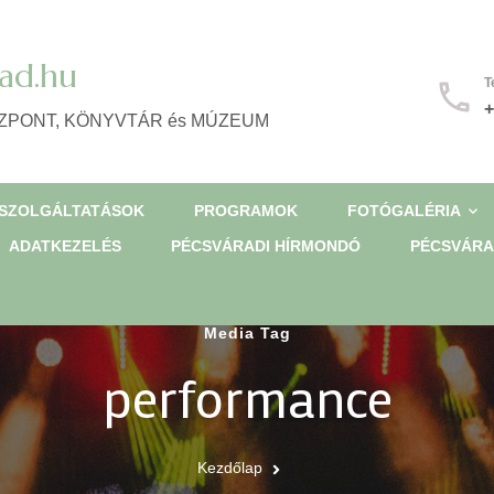
ad.hu
T
+
ZPONT, KÖNYVTÁR és MÚZEUM
SZOLGÁLTATÁSOK
PROGRAMOK
FOTÓGALÉRIA
ADATKEZELÉS
PÉCSVÁRADI HÍRMONDÓ
PÉCSVÁRA
Media Tag
performance
Kezdőlap