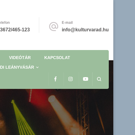
elefon
E-mail
3672/465-123
info@kulturvarad.hu
VIDEÓTÁR
KAPCSOLAT
DI LEÁNYVÁSÁR