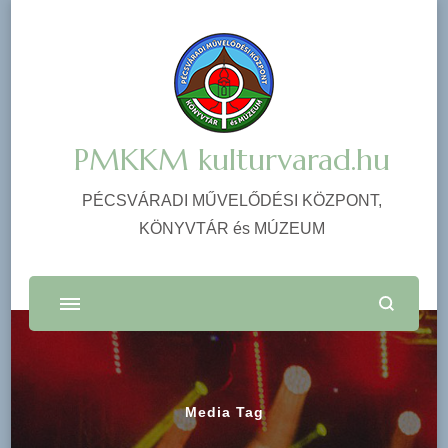
PMKKM kulturvarad.hu
PÉCSVÁRADI MŰVELŐDÉSI KÖZPONT,
KÖNYVTÁR és MÚZEUM
Media Tag