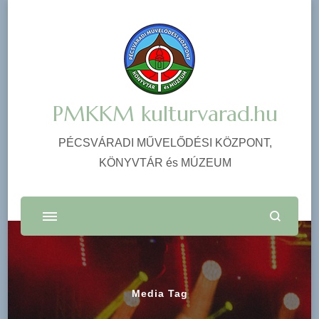
PMKKM kulturvarad.hu
PÉCSVÁRADI MŰVELŐDÉSI KÖZPONT,
KÖNYVTÁR és MÚZEUM
Media Tag