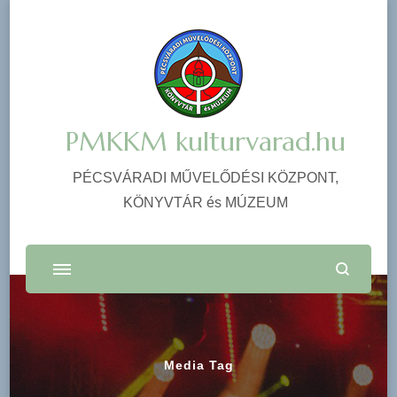
PMKKM kulturvarad.hu
PÉCSVÁRADI MŰVELŐDÉSI KÖZPONT,
KÖNYVTÁR és MÚZEUM
Media Tag