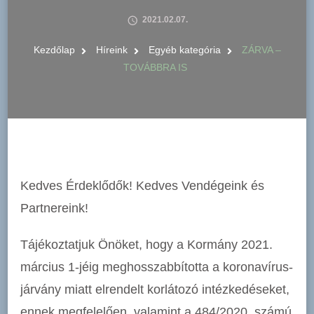
2021.02.07.
Kezdőlap
Híreink
Egyéb kategória
ZÁRVA –
TOVÁBBRA IS
Kedves Érdeklődők! Kedves Vendégeink és
Partnereink!
Tájékoztatjuk Önöket, hogy a Kormány 2021.
március 1-jéig meghosszabbította a koronavírus-
járvány miatt elrendelt korlátozó intézkedéseket,
ennek megfelelően, valamint a 484/2020. számú