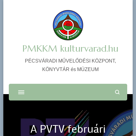
PMKKM kulturvarad.hu
PÉCSVÁRADI MŰVELŐDÉSI KÖZPONT,
KÖNYVTÁR és MÚZEUM
A PVTV februári