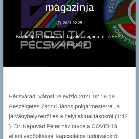
magazinja
2021.02.25.
Kezdőlap
Híreink
Egyéb kategória
A PVTV
februári magazinja
Pécsváradi Városi Televízió 2021.02.18-19.-
Beszélgetés Zádori János polgármesterrel, a
járványhelyzetről és a helyi aktualitásokról (1:42​
)- Dr. Kapuvári Péter háziorvos a COVID-19
elleni védőoltással kapcsolatos tudnivalókról