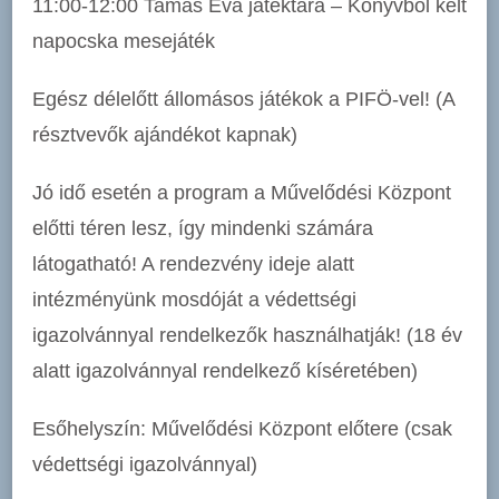
11:00-12:00 Tamás Éva játéktára – Könyvből kélt
napocska mesejáték
Egész délelőtt állomásos játékok a PIFÖ-vel! (A
résztvevők ajándékot kapnak)
Jó idő esetén a program a Művelődési Központ
előtti téren lesz, így mindenki számára
látogatható! A rendezvény ideje alatt
intézményünk mosdóját a védettségi
igazolvánnyal rendelkezők használhatják! (18 év
alatt igazolvánnyal rendelkező kíséretében)
Esőhelyszín: Művelődési Központ előtere (csak
védettségi igazolvánnyal)