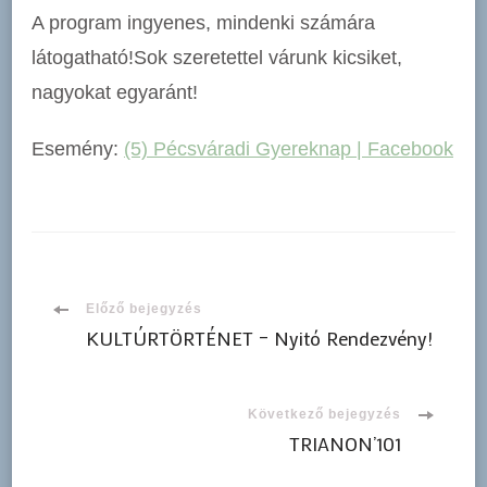
A program ingyenes, mindenki számára
látogatható!Sok szeretettel várunk kicsiket,
nagyokat egyaránt!
Esemény:
(5) Pécsváradi Gyereknap | Facebook
Bejegyzések
Előző bejegyzés
KULTÚRTÖRTÉNET – Nyitó Rendezvény!
navigációja
Következő bejegyzés
TRIANON’101