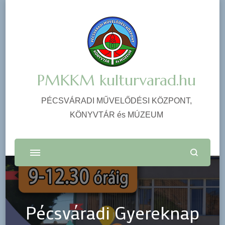
PMKKM kulturvarad.hu
PÉCSVÁRADI MŰVELŐDÉSI KÖZPONT,
KÖNYVTÁR és MÚZEUM
Pécsváradi Gyereknap