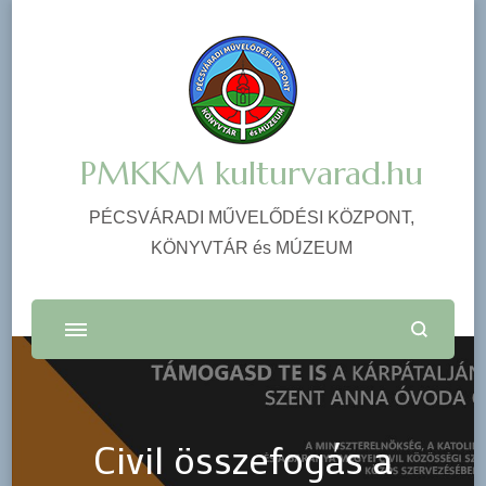
PMKKM kulturvarad.hu
PÉCSVÁRADI MŰVELŐDÉSI KÖZPONT,
KÖNYVTÁR és MÚZEUM
Civil összefogás a