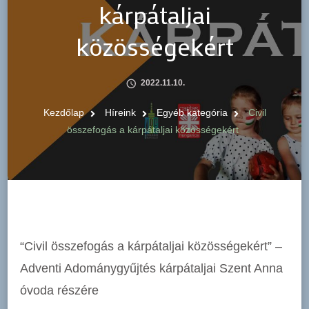
kárpátaljai
közösségekért
2022.11.10.
Kezdőlap
Híreink
Egyéb kategória
Civil
összefogás a kárpátaljai közösségekért
“Civil összefogás a kárpátaljai közösségekért” –
Adventi Adománygyűjtés kárpátaljai Szent Anna
óvoda részére