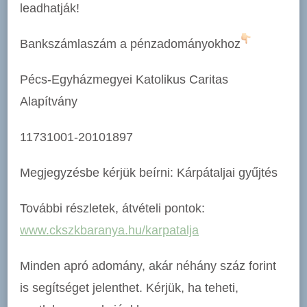
leadhatják!
Bankszámlaszám a pénzadományokhoz
Pécs-Egyházmegyei Katolikus Caritas
Alapítvány
11731001-20101897
Megjegyzésbe kérjük beírni: Kárpátaljai gyűjtés
További részletek, átvételi pontok:
www.ckszkbaranya.hu/karpatalja
Minden apró adomány, akár néhány száz forint
is segítséget jelenthet. Kérjük, ha teheti,