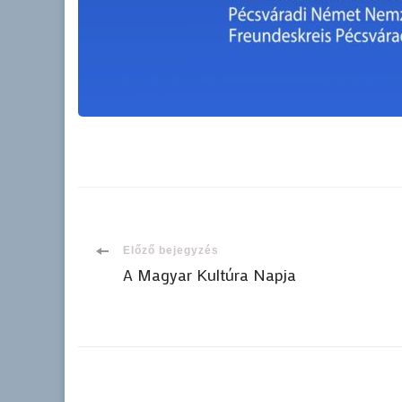
Bejegyzések
Előző bejegyzés
A Magyar Kultúra Napja
navigációja