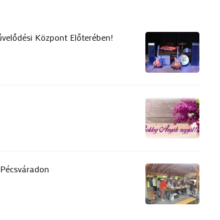
űvelődési Központ Előterében!
 Pécsváradon