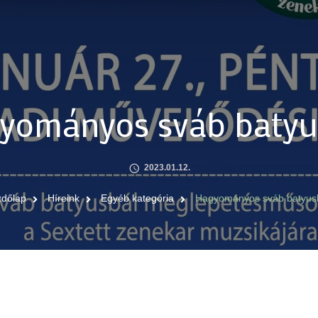
yományos sváb batyu
2023.01.12.
zdőlap
Híreink
Egyéb kategória
Hagyományos sváb batyus