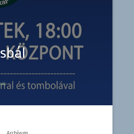
sbál
bál
Archívum