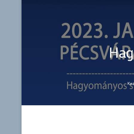
Hag
Ke