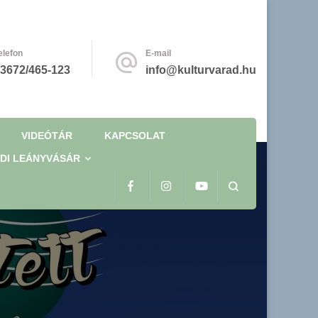
elefon
E-mail
3672/465-123
info@kulturvarad.hu
VIDEÓTÁR
KAPCSOLAT
DI LEÁNYVÁSÁR