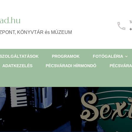
ad.hu
T
+
ZPONT, KÖNYVTÁR és MÚZEUM
SZOLGÁLTATÁSOK
PROGRAMOK
FOTÓGALÉRIA
ADATKEZELÉS
PÉCSVÁRADI HÍRMONDÓ
PÉCSVÁRA