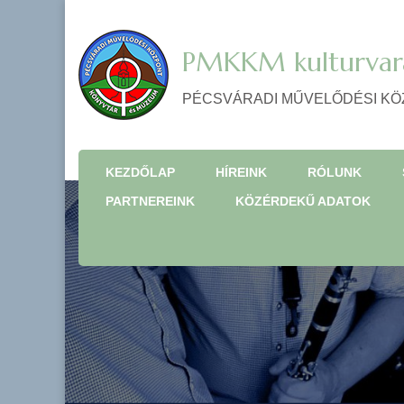
PMKKM kulturvar
PÉCSVÁRADI MŰVELŐDÉSI KÖ
KEZDŐLAP
HÍREINK
RÓLUNK
PARTNEREINK
KÖZÉRDEKŰ ADATOK