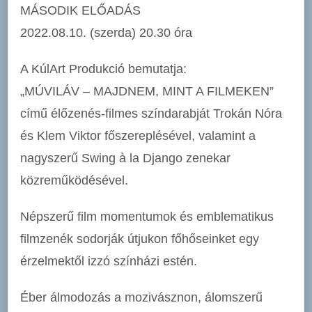
MÁSODIK ELŐADÁS
2022.08.10. (szerda) 20.30 óra
A KúlArt Produkció bemutatja:
„MÚVILÁV – MAJDNEM, MINT A FILMEKEN”
című élőzenés-filmes színdarabját Trokán Nóra
és Klem Viktor főszereplésével, valamint a
nagyszerű Swing à la Django zenekar
közreműködésével.
Népszerű film momentumok és emblematikus
filmzenék sodorják útjukon főhőseinket egy
érzelmektől izzó színházi estén.
Éber álmodozás a mozivásznon, álomszerű