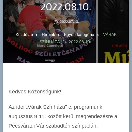
2022.08.10.
2022.07.13.
Kezdőlap
Híreink
Egyéb kategória
VÁRAK
SZÍNHÁZA (2)- 2022.08.10.
Kedves Közönségünk!
Az idei „Várak Színháza” c. programunk
augusztus 9-11. között kerül megrendezésre a
Pécsváradi Vár szabadtéri színpadán.