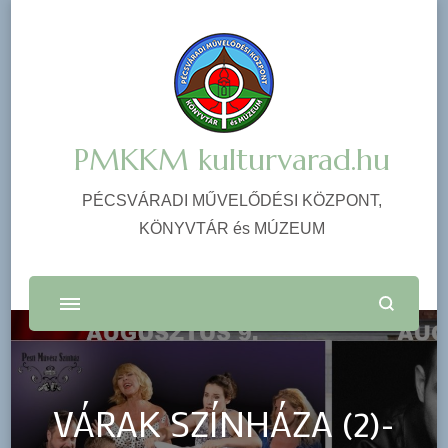
PMKKM kulturvarad.hu
PÉCSVÁRADI MŰVELŐDÉSI KÖZPONT,
KÖNYVTÁR és MÚZEUM
VÁRAK SZÍNHÁZA (2)-