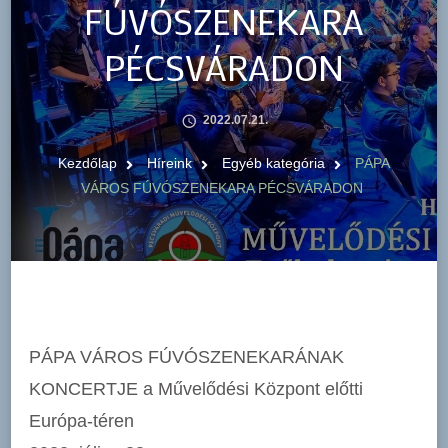
FÚVÓSZENEKARA
PÉCSVÁRADON
2022.07.21.
Kezdőlap
Híreink
Egyéb kategória
PÁPA
VÁROS FÚVÓSZENEKARA PÉCSVÁRADON
PÁPA VÁROS FÚVÓSZENEKARÁNAK
KONCERTJE a Művelődési Központ előtti
Európa-téren