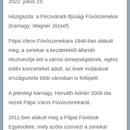
2022. július 23.
Házigazda: a Pécsváradi Ifjúsági Fúvószenekar
(Karnagy: Wagner József)
Pápa Város Fúvószenekara 1946-ban alakult
meg, a zenekar a kezdetektől állandó
résztvevője lett a városi ünnepségeknek, egész
estés koncerteket adott, az évek múlásával
országszerte több városban is fellépett.
A jelenlegi karnagy, Horváth Adrián 2008 óta
vezeti Pápa Város Fúvószenekarát.
2011-ben alakult meg a Pápai Fúvósok
Egyesülete, mely azóta szervezi a zenekar